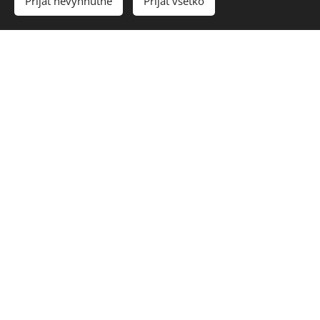
Prijať nevyhnutné
Prijať všetko
Žiadosť o pôžičku pre živnostníkov
Žiadosť o pôžičku pre výsluhových
dôchodcov
Žiadosť o refinančnú pôžičku
Pôžičku sprostredkujeme jednoducho a
rýchlo
Môžete splácať minimálnu splátku
pôžičky