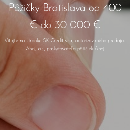
Pôžičky Bratislava od 400
€ do 30 000 €
Vitajte na stránke SK Credit s.r.o., autorizovaného predajcu
Ahoj, a.s., poskytovateľa pôžičiek Ahoj