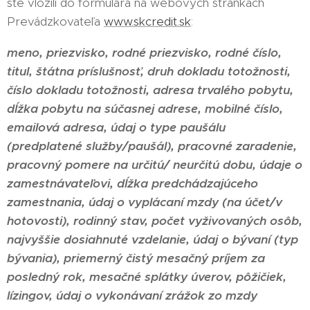
ste vložili do formulára na webových stránkach
Prevádzkovateľa
www.skcredit.sk
:
meno, priezvisko, rodné priezvisko, rodné číslo,
titul, štátna príslušnosť, druh dokladu totožnosti,
číslo dokladu totožnosti, adresa trvalého pobytu,
dĺžka pobytu na súčasnej adrese, mobilné číslo,
emailová adresa, údaj o type paušálu
(predplatené služby/paušál), pracovné zaradenie,
pracovný pomere na určitú/ neurčitú dobu, údaje o
zamestnávateľovi, dĺžka predchádzajúceho
zamestnania, údaj o vyplácaní mzdy (na účet/v
hotovosti), rodinný stav, počet vyživovaných osôb,
najvyššie dosiahnuté vzdelanie, údaj o bývaní (typ
bývania), priemerný čistý mesačný príjem za
posledný rok, mesačné splátky úverov, pôžičiek,
lízingov, údaj o vykonávaní zrážok zo mzdy