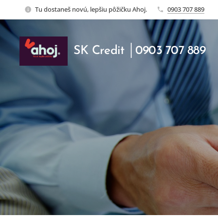
Tu dostaneš novú, lepšiu pôžičku Ahoj.
0903 707 889
SK Credit │0903 707 889