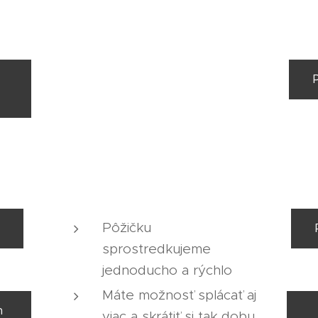
Pôžičku
sprostredkujeme
jednoducho a rýchlo
Máte možnosť splácať aj
h
viac a skrátiť si tak dobu